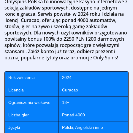
Onlyspins Polska to innowacyjne kasyno internetowe z
sekcją zakładów sportowych, dostępne na jednym
koncie gracza. Serwis powstał w 2024 roku i działa na
licencji Curacao, oferując ponad 4000 automatów,
stołów, gier na żywo i szeroką gamę zakładów
sportowych. Dla nowych użytkowników przygotowano
powitalny bonus 100% do 2250 PLN i 200 darmowych
spinów, które pozwalają rozpocząć grę z większymi
szansami. Załóż konto już teraz, odbierz prezent i
poznaj popularne tytuły oraz promocje Only Spins!
Rok założenia
2024
Licencja
Curacao
Ograniczenia wiekowe
18+
Liczba gier
Ponad 4000
Języki
Polski, Angielski i inne