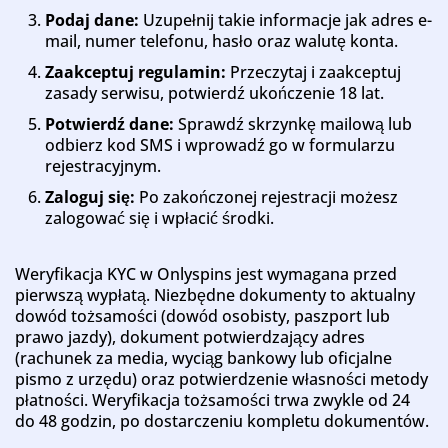
Podaj dane:
Uzupełnij takie informacje jak adres e-
mail, numer telefonu, hasło oraz walutę konta.
Zaakceptuj regulamin:
Przeczytaj i zaakceptuj
zasady serwisu, potwierdź ukończenie 18 lat.
Potwierdź dane:
Sprawdź skrzynkę mailową lub
odbierz kod SMS i wprowadź go w formularzu
rejestracyjnym.
Zaloguj się:
Po zakończonej rejestracji możesz
zalogować się i wpłacić środki.
Weryfikacja KYC w Onlyspins jest wymagana przed
pierwszą wypłatą. Niezbędne dokumenty to aktualny
dowód tożsamości (dowód osobisty, paszport lub
prawo jazdy), dokument potwierdzający adres
(rachunek za media, wyciąg bankowy lub oficjalne
pismo z urzędu) oraz potwierdzenie własności metody
płatności. Weryfikacja tożsamości trwa zwykle od 24
do 48 godzin, po dostarczeniu kompletu dokumentów.