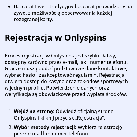
Baccarat Live – tradycyjny baccarat prowadzony na
żywo, z możliwością obserwowania każdej
rozegranej karty.
Rejestracja w Onlyspins
Proces rejestracji w Onlyspins jest szybki i łatwy,
dostępny zarówno przez e-mail, jak i numer telefonu.
Gracze muszą podać podstawowe dane kontaktowe,
wybrać hasło i zaakceptować regulamin. Rejestracja
otwiera dostęp do kasyna oraz zakładów sportowych
w jednym profilu. Potwierdzenie danych oraz
weryfikacja są obowiązkowe przed wypłatą środków.
Wejdź na stronę:
Odwiedź oficjalną stronę
Onlyspins i kliknij przycisk „Rejestracja”.
Wybór metody rejestracji:
Wybierz rejestrację
przez e-mail lub numer telefonu.