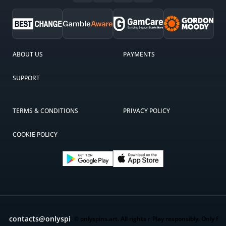
ABOUT US
PAYMENTS
SUPPORT
TERMS & CONDITIONS
PRIVACY POLICY
COOKIE POLICY
contacts@onlyspi
© onlyspins.art. All rights r
Play responsibly. Only f