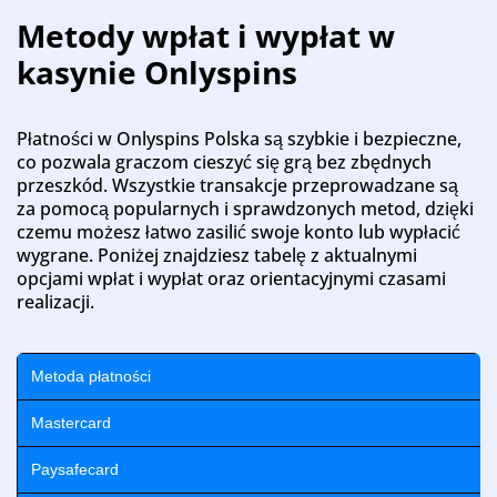
Metody wpłat i wypłat w
kasynie Onlyspins
Płatności w Onlyspins Polska są szybkie i bezpieczne,
co pozwala graczom cieszyć się grą bez zbędnych
przeszkód. Wszystkie transakcje przeprowadzane są
za pomocą popularnych i sprawdzonych metod, dzięki
czemu możesz łatwo zasilić swoje konto lub wypłacić
wygrane. Poniżej znajdziesz tabelę z aktualnymi
opcjami wpłat i wypłat oraz orientacyjnymi czasami
realizacji.
Metoda płatności
Mastercard
Paysafecard