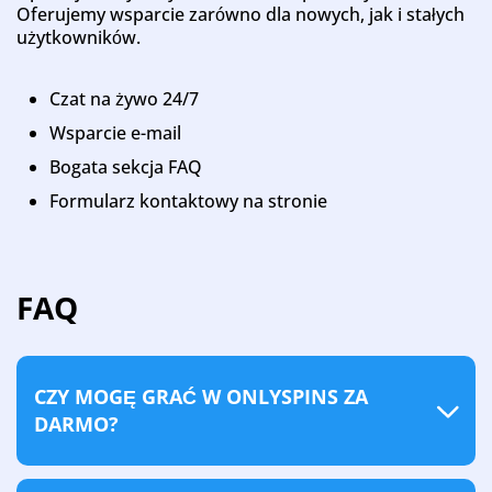
Oferujemy wsparcie zarówno dla nowych, jak i stałych
użytkowników.
Czat na żywo 24/7
Wsparcie e-mail
Bogata sekcja FAQ
Formularz kontaktowy na stronie
FAQ
CZY MOGĘ GRAĆ W ONLYSPINS ZA
DARMO?