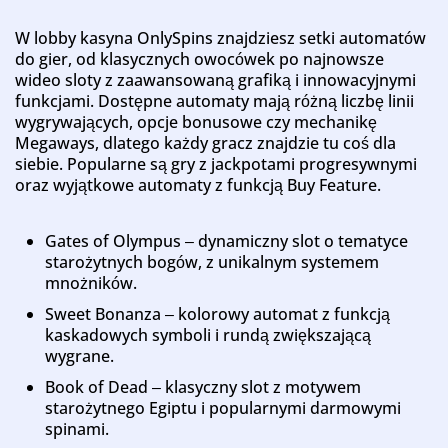
W lobby kasyna OnlySpins znajdziesz setki automatów
do gier, od klasycznych owocówek po najnowsze
wideo sloty z zaawansowaną grafiką i innowacyjnymi
funkcjami. Dostępne automaty mają różną liczbę linii
wygrywających, opcje bonusowe czy mechanikę
Megaways, dlatego każdy gracz znajdzie tu coś dla
siebie. Popularne są gry z jackpotami progresywnymi
oraz wyjątkowe automaty z funkcją Buy Feature.
Gates of Olympus – dynamiczny slot o tematyce
starożytnych bogów, z unikalnym systemem
mnożników.
Sweet Bonanza – kolorowy automat z funkcją
kaskadowych symboli i rundą zwiększającą
wygrane.
Book of Dead – klasyczny slot z motywem
starożytnego Egiptu i popularnymi darmowymi
spinami.