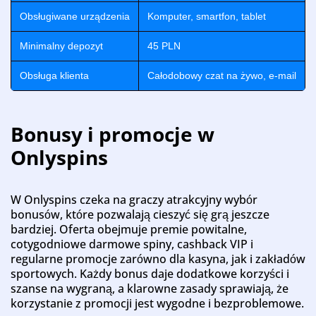
Obsługiwane urządzenia
Komputer, smartfon, tablet
Minimalny depozyt
45 PLN
Obsługa klienta
Całodobowy czat na żywo, e-mail
Bonusy i promocje w
Onlyspins
W Onlyspins czeka na graczy atrakcyjny wybór
bonusów, które pozwalają cieszyć się grą jeszcze
bardziej. Oferta obejmuje premie powitalne,
cotygodniowe darmowe spiny, cashback VIP i
regularne promocje zarówno dla kasyna, jak i zakładów
sportowych. Każdy bonus daje dodatkowe korzyści i
szanse na wygraną, a klarowne zasady sprawiają, że
korzystanie z promocji jest wygodne i bezproblemowe.