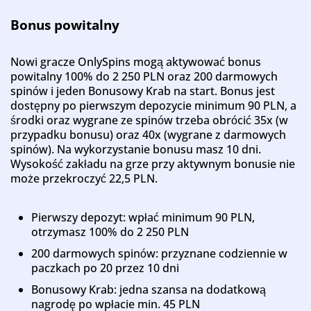
Bonus powitalny
Nowi gracze OnlySpins mogą aktywować bonus
powitalny 100% do 2 250 PLN oraz 200 darmowych
spinów i jeden Bonusowy Krab na start. Bonus jest
dostępny po pierwszym depozycie minimum 90 PLN, a
środki oraz wygrane ze spinów trzeba obrócić 35x (w
przypadku bonusu) oraz 40x (wygrane z darmowych
spinów). Na wykorzystanie bonusu masz 10 dni.
Wysokość zakładu na grze przy aktywnym bonusie nie
może przekroczyć 22,5 PLN.
Pierwszy depozyt: wpłać minimum 90 PLN,
otrzymasz 100% do 2 250 PLN
200 darmowych spinów: przyznane codziennie w
paczkach po 20 przez 10 dni
Bonusowy Krab: jedna szansa na dodatkową
nagrodę po wpłacie min. 45 PLN