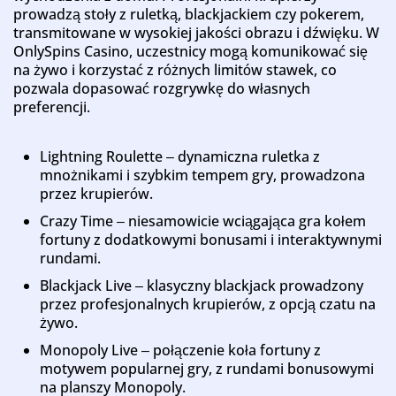
prowadzą stoły z ruletką, blackjackiem czy pokerem,
transmitowane w wysokiej jakości obrazu i dźwięku. W
OnlySpins Casino, uczestnicy mogą komunikować się
na żywo i korzystać z różnych limitów stawek, co
pozwala dopasować rozgrywkę do własnych
preferencji.
Lightning Roulette – dynamiczna ruletka z
mnożnikami i szybkim tempem gry, prowadzona
przez krupierów.
Crazy Time – niesamowicie wciągająca gra kołem
fortuny z dodatkowymi bonusami i interaktywnymi
rundami.
Blackjack Live – klasyczny blackjack prowadzony
przez profesjonalnych krupierów, z opcją czatu na
żywo.
Monopoly Live – połączenie koła fortuny z
motywem popularnej gry, z rundami bonusowymi
na planszy Monopoly.